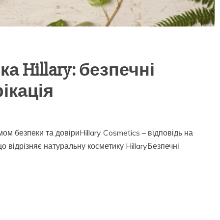
а Hillary: безпечні
ікація
ом безпеки та довіриHillary Cosmetics – відповідь на
о відрізняє натуральну косметику HillaryБезпечні