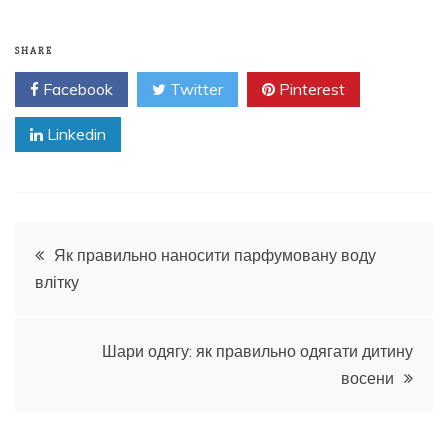
SHARE
Facebook
Twitter
Pinterest
Linkedin
Навигация
Як правильно наносити парфумовану воду
влітку
по
записям
Шари одягу: як правильно одягати дитину
восени