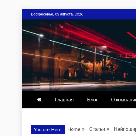
Skip
Воскресенье, 09 августа, 2026
to
content
CARDIOLOG
Главная
Блог
О компани
Home
Статьи
Найпошир
You are Here