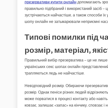
презервативи купити онлайн
допомагають зроб
правильно підібраний і використаний засіб – 
зустрічаються найчастіше, а також способи їх
шопу онлайн не затьмарювали неприємні насл
Типові помилки під ч
розмір, матеріал, які
Правильний вибір презерватива – це не лише 
українських секс шопах онлайн представлений
трапляються ледь не найчастіше.
Невідповідний розмір. Обираючи презервативи
розмір. Однак пеніси різних людей відрізняються
може порватися в процесі контакту або навіт
ковзає, залишає «запас» на кінчику, сповзає і