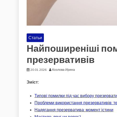
Статьи
Найпоширеніші пом
презервативів
20.01.2026
Козлова Ирина
Зміст:
Типові помилки під час вибору презерватив
Проблеми використання презервативів: те
Надягання презерватива: момент істини
Мастило: друг чи ворог?