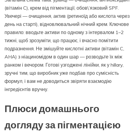
(вітамін C), крем від пігментації, обов\’язковий SPF.
Увечері — очищення, актив (ретиноїд або кислота через
день на старті), відновлювальний нічний крем. Ключове
правило: вводьте активи по одному з інтервалом 1–2
тижні, щоб зрозуміти, що працює, і вчасно помітити
подразнення. Не змішуйте кислотні активи (вітамін C,
AHA) з ніациномідом в один шар — розводьте їх між
ранком і вечором. Готові узгоджені лінійки, як у hillary,
зручні тим, що виробник уже подбав про сумісність
формул, і вам не доводиться звіряти взаємодію
інгредієнтів вручну.
Плюси домашнього
догляду за пігментацією