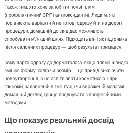
Також тим, хто хоче запобігти появі плям
(профілактичний SPF і антиоксиданти). Людям, які
порівнюють варіанти й не готові одразу йти на дорогі
процедури, домашній догляд дає можливість
спробувати м\’якший шлях. Підходить він і як підтримка
після салонних процедур — щоб результат тримався.
Кому варто одразу до дерматолога: якщо пляма швидко
змінює форму, колір чи розмір — це привід виключити
новоутворення, а не освітлювати косметикою. І при
глибокій, задавненій пігментації чи вираженій мелазмі
домашній догляд краще поєднувати з професійними
методами.
Що показує реальний досвід