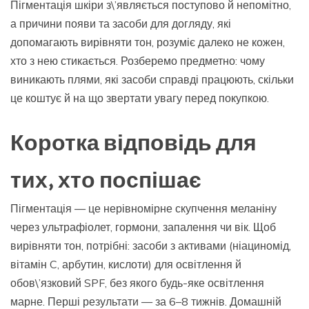
Пігментація шкіри з\’являється поступово й непомітно,
а причини появи та засоби для догляду, які
допомагають вирівняти тон, розуміє далеко не кожен,
хто з нею стикається. Розберемо предметно: чому
виникають плями, які засоби справді працюють, скільки
це коштує й на що звертати увагу перед покупкою.
Коротка відповідь для
тих, хто поспішає
Пігментація — це нерівномірне скупчення меланіну
через ультрафіолет, гормони, запалення чи вік. Щоб
вирівняти тон, потрібні: засоби з активами (ніациномід,
вітамін C, арбутин, кислоти) для освітлення й
обов\’язковий SPF, без якого будь-яке освітлення
марне. Перші результати — за 6–8 тижнів. Домашній