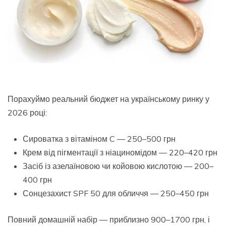
Порахуймо реальний бюджет на українському ринку у
2026 році:
Сироватка з вітаміном C — 250–500 грн
Крем від пігментації з ніациномідом — 220–420 грн
Засіб із азелаїновою чи койовою кислотою — 200–
400 грн
Сонцезахист SPF 50 для обличчя — 250–450 грн
Повний домашній набір — приблизно 900–1700 грн, і