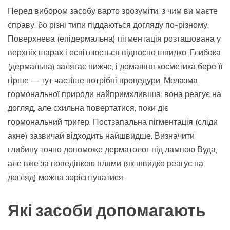
Перед вибором засобу варто зрозуміти, з чим ви маєте
справу, бо різні типи піддаються догляду по-різному.
Поверхнева (епідермальна) пігментація розташована у
верхніх шарах і освітлюється відносно швидко. Глибока
(дермальна) залягає нижче, і домашня косметика бере її
гірше — тут частіше потрібні процедури. Мелазма
гормональної природи найпримхливіша: вона реагує на
догляд, але схильна повертатися, поки діє
гормональний тригер. Постзапальна пігментація (сліди
акне) зазвичай відходить найшвидше. Визначити
глибину точно допоможе дерматолог під лампою Вуда,
але вже за поведінкою плями (як швидко реагує на
догляд) можна зорієнтуватися.
Які засоби допомагають