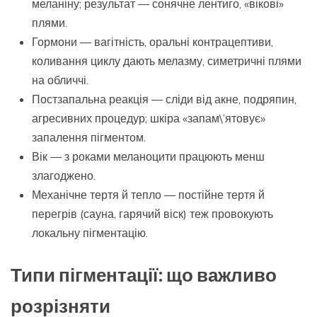
меланіну; результат — сонячне лентиго, «вікові»
плями.
Гормони — вагітність, оральні контрацептиви,
коливання циклу дають мелазму, симетричні плями
на обличчі.
Постзапальна реакція — сліди від акне, подряпин,
агресивних процедур; шкіра «запам\’ятовує»
запалення пігментом.
Вік — з роками меланоцити працюють менш
злагоджено.
Механічне тертя й тепло — постійне тертя й
перегрів (сауна, гарячий віск) теж провокують
локальну пігментацію.
Типи пігментації: що важливо
розрізняти