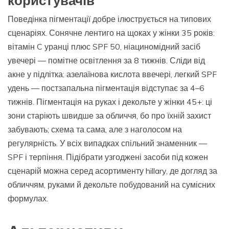
користувачів
Поведінка пігментації добре ілюструється на типових
сценаріях. Сонячне лентиго на щоках у жінки 35 років:
вітамін C уранці плюс SPF 50, ніациномідний засіб
увечері — помітне освітлення за 8 тижнів. Сліди від
акне у підлітка: азелаїнова кислота ввечері, легкий SPF
удень — постзапальна пігментація відступає за 4–6
тижнів. Пігментація на руках і декольте у жінки 45+: ці
зони старіють швидше за обличчя, бо про їхній захист
забувають; схема та сама, але з наголосом на
регулярність. У всіх випадках спільний знаменник —
SPF і терпіння. Підібрати узгоджені засоби під кожен
сценарій можна серед асортименту hillary, де догляд за
обличчям, руками й декольте побудований на сумісних
формулах.