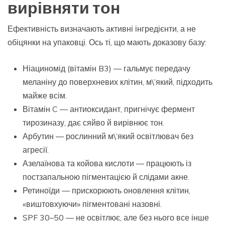
вирівняти тон
Ефективність визначають активні інгредієнти, а не
обіцянки на упаковці. Ось ті, що мають доказову базу:
Ніациномід (вітамін B3) — гальмує передачу
меланіну до поверхневих клітин, м\’який, підходить
майже всім.
Вітамін C — антиоксидант, пригнічує фермент
тирозиназу, дає сяйво й вирівнює тон.
Арбутин — рослинний м\’який освітлювач без
агресії.
Азелаїнова та койова кислоти — працюють із
постзапальною пігментацією й слідами акне.
Ретиноїди — прискорюють оновлення клітин,
«виштовхуючи» пігментовані назовні.
SPF 30–50 — не освітлює, але без нього все інше