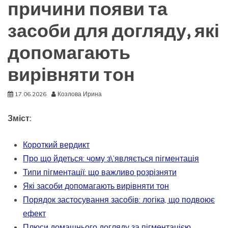
причини появи та
засоби для догляду, які
допомагають
вирівняти тон
17.06.2026
Козлова Ирина
Зміст:
Короткий вердикт
Про що йдеться: чому з\’являється пігментація
Типи пігментації: що важливо розрізняти
Які засоби допомагають вирівняти тон
Порядок застосування засобів: логіка, що подвоює
ефект
Плюси домашнього догляду за пігментацією