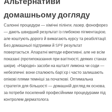
Альтернативи
домашньому догляду
Салонні процедури — хімічні пілінги, лазер, фонофорез
— дають швидший результат із глибокою пігментацією,
але коштують дорого й вимагають курсу та реабілітації.
Без домашньої підтримки й SPF результат
повертається. Апаратні методи ефективні, але не всім
показані (протипоказання при вагітності, деяких станах
шкіри). «Народні» засоби на кшталт лимона чи соди —
небезпечні: вони спалюють бар\’єр і часто залишають
опікові плями темніші за початкові. Оптимальна
стратегія для більшості — домашній догляд як основа,
за потреби посилений професійними процедурами під
контролем дерматолога.