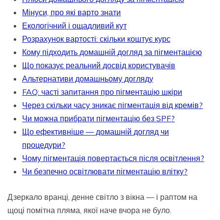
Мінуси, про які варто знати
Екологічний і ощадливий кут
Розрахунок вартості: скільки коштує курс
Кому підходить домашній догляд за пігментацією
Що показує реальний досвід користувачів
Альтернативи домашньому догляду
FAQ: часті запитання про пігментацію шкіри
Через скільки часу зникає пігментація від кремів?
Чи можна прибрати пігментацію без SPF?
Що ефективніше — домашній догляд чи
процедури?
Чому пігментація повертається після освітлення?
Чи безпечно освітлювати пігментацію влітку?
Дзеркало вранці, денне світло з вікна — і раптом на
щоці помітна пляма, якої наче вчора не було.