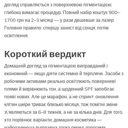
догляд справляється з поверхневою пігментацією;
глибока вимагає процедур. Повний набір коштує 900–
1700 грн на 2–3 місяці — у рази дешевше за лазер.
Головне правило: спершу захист від сонця, потім
освітлення.
Короткий вердикт
Домашній догляд за пігментацією виправданий і
економний — якщо діяти системно й терпляче. Засоби з
робочими активами реально освітлюють поверхневі
плями й вирівнюють тон, а щоденний SPF запобігає
появі нових. Але це марафон, а не спринт: оновлення
клітин шкіри триває близько місяця, тож помітні зміни
з\’являються за 6–8 тижнів, а не за кілька днів. Для того,
хто порівнює варіанти, домашня косметика —
найрозумніша відправна точка перед дорогими