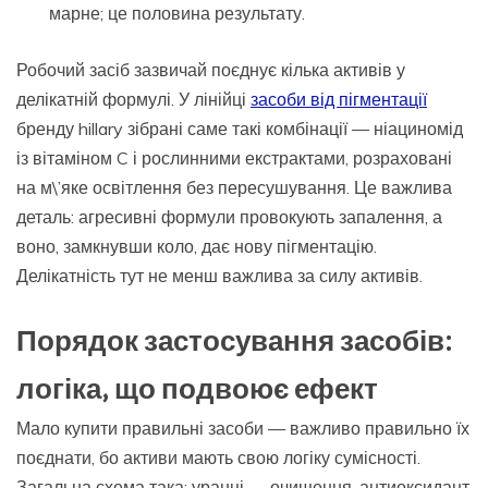
марне; це половина результату.
Робочий засіб зазвичай поєднує кілька активів у
делікатній формулі. У лінійці
засоби від пігментації
бренду hillary зібрані саме такі комбінації — ніациномід
із вітаміном C і рослинними екстрактами, розраховані
на м\’яке освітлення без пересушування. Це важлива
деталь: агресивні формули провокують запалення, а
воно, замкнувши коло, дає нову пігментацію.
Делікатність тут не менш важлива за силу активів.
Порядок застосування засобів:
логіка, що подвоює ефект
Мало купити правильні засоби — важливо правильно їх
поєднати, бо активи мають свою логіку сумісності.
Загальна схема така: уранці — очищення, антиоксидант