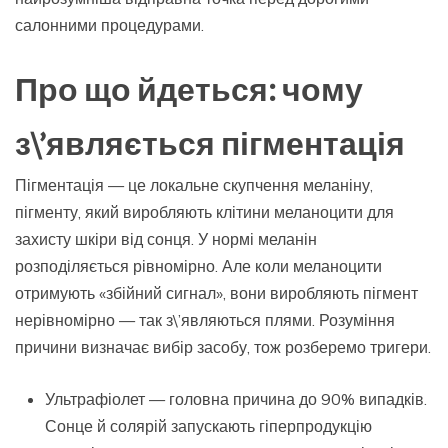
салонними процедурами.
Про що йдеться: чому
з\’являється пігментація
Пігментація — це локальне скупчення меланіну,
пігменту, який виробляють клітини меланоцити для
захисту шкіри від сонця. У нормі меланін
розподіляється рівномірно. Але коли меланоцити
отримують «збійний сигнал», вони виробляють пігмент
нерівномірно — так з\’являються плями. Розуміння
причини визначає вибір засобу, тож розберемо тригери.
Ультрафіолет — головна причина до 90% випадків.
Сонце й солярій запускають гіперпродукцію